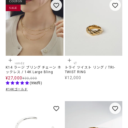
COUPON
SALE
オプションを選択
オプションを選択
weamondz
LECLAT
K14 ラージ ブリング チェーン ネ
トライ ツイスト リング / TRI-
ックレス / 14K Large Bling
TWIST RING
Chain Necklace
¥12,000
¥27,000
SALE価格
SALE価格
¥30,000
通常価格
(996件)
#14Kゴールド