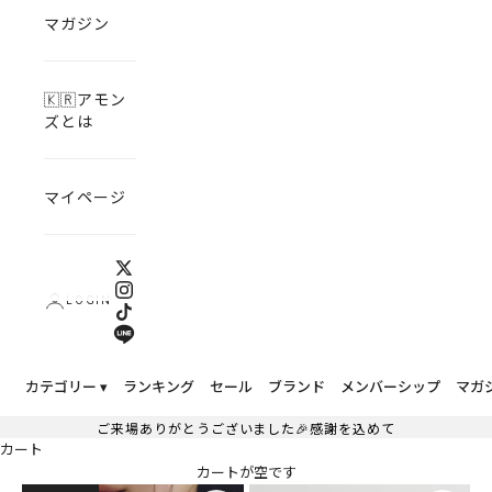
マガジン
🇰🇷アモン
ズとは
マイページ
LOGIN
カテゴリー ▾
ランキング
セール
ブランド
メンバーシップ
マガ
ご来場ありがとうございました🎉感謝を込めて
カート
カートが空です