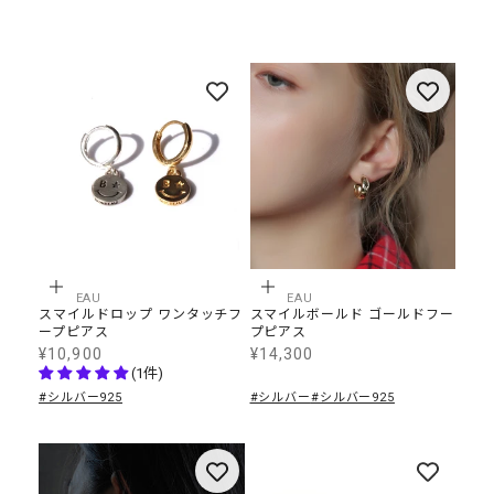
オプションを選択
カートに追加
BONBEAU
BONBEAU
スマイルドロップ ワンタッチフ
スマイルボールド ゴールドフー
ープピアス
プピアス
¥10,900
¥14,300
SALE価格
SALE価格
(1件)
#シルバー925
#シルバー
#シルバー925