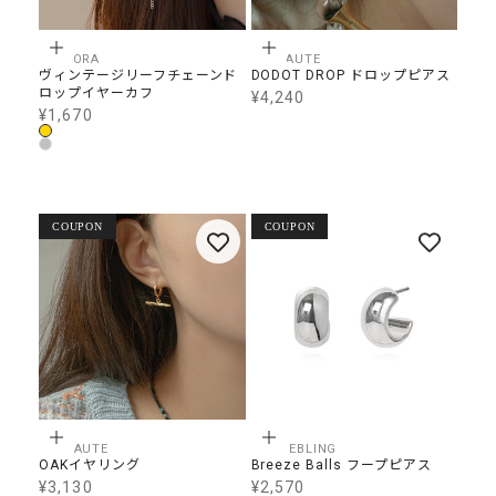
オプションを選択
オプションを選択
LUCEORA
PRIMAUTE
ヴィンテージリーフチェーンド
DODOT DROP ドロップピアス
ロップイヤーカフ
¥4,240
SALE価格
¥1,670
SALE価格
カラー
Gold
Silver
COUPON
COUPON
オプションを選択
オプションを選択
PRIMAUTE
GETMEBLING
OAKイヤリング
Breeze Balls フープピアス
¥3,130
¥2,570
SALE価格
SALE価格