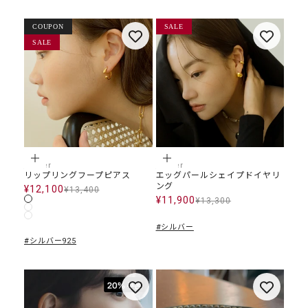
COUPON
SALE
SALE
オプションを選択
カートに追加
jubiler
jubiler
リップリングフープピアス
エッグパールシェイプドイヤリ
ング
¥12,100
SALE価格
¥13,400
通常価格
¥11,900
カラー
SALE価格
¥13,300
通常価格
シルバー
ゴールド
ローズゴールド
#シルバー
#シルバー925