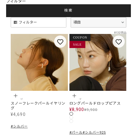
フィルター
検索
COUPON
SALE
項目
フィルター
8
オプションを選択
オプションを選択
jubiler
jubiler
スノーフレークパールイヤリン
ロングパールドロップピアス
グ
¥8,900
SALE価格
¥9,900
通常価格
¥4,690
SALE価格
カラー
シルバー
ゴールド
ローズゴールド
#シルバー
#パール
#シルバー925