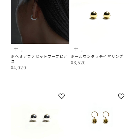
オプションを選択
カートに追加
B,LINE
B,LINE
ボヘミアファセットフープピア
ボールワンタッチイヤリング
ス
¥3,520
SALE価格
¥4,020
SALE価格