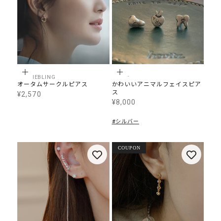
カートに追加
カートに追加
GETMEBLING
tomar
オータムサークルピアス
かわいいアニマルフェイスピア
ス
¥2,570
SALE価格
¥8,000
SALE価格
#シルバー
COUPON