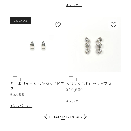
#シルバー
COUPON
カートに追加
カートに追加
B,LINE
B,LINE
ミニボリューム ワンタッチピア
クリスタルドロップピアス
ス
¥10,600
SALE価格
¥5,000
SALE価格
#シルバー
#シルバー925
1
…
14
15
16
17
18
…
407