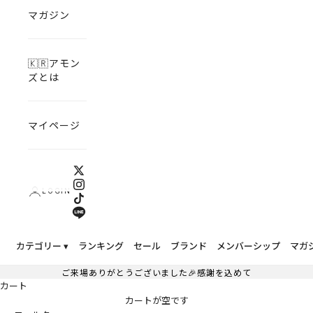
マガジン
🇰🇷アモン
ズとは
マイページ
LOGIN
カテゴリー ▾
ランキング
セール
ブランド
メンバーシップ
マガ
ご来場ありがとうございました🎉感謝を込めて
カート
カートが空です