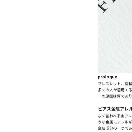
prologue
ブレスレット、指輪
多くの人が着用する
ーの原因は何であ
ピアス金属アレ
よく言われる金アレ
うな金属にアレル
金属成分の一つで