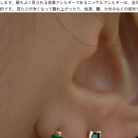
します。最もよく見られる金属アレルギーであるニッケルアレルギーは、全体人
的です。 耳たぶが赤くなって腫れ上がったり、粘液、膿、かゆみなどの症状